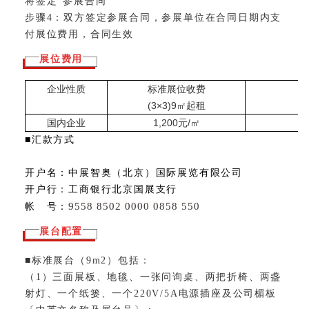
将签定“参展合同”
步骤4：双方签定参展合同，参展单位在合同日期内支
付展位费用，合同生效
展位费用
企业性质
标准展位收费
(3×3)
9
㎡起租
国内企业
1,200元/㎡
■汇款方式
开户名：中展智奥（北京）国际展览有限公司
开户行：工商银行北京国展支行
9558 8502 0000 0858 550
帐 号：
展台配置
■标准展台（9m2）包括：
（1）三面展板、地毯、一张问询桌、两把折椅、两盏
射灯、一个纸篓、一个220V/5A电源插座及公司楣板