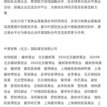
国知名会展企业，希望双方加强战略合作，在全球举办高水平展会
活动，搭建企业交流合作平台，为推动全球经济复苏发展贡献力
量。
吉农介绍了智奥会展集团在华经营情况，并表示智奥会展集团
高度重视中国展览市场，愿与中国贸促会及中展集团密切协作，通
过展会平台为推动企业开展国际合作交流发挥更大作用。
中展智奥（北京）国际展览有限公司
友情链接：
建材展会
北京建材展
2024北京建材展会
2024年
北京建材展览会
2024北京建博会
建材装饰博览会
建材装饰展
会
建材展
建筑装饰展
建博展会
上海建筑装饰材料展
上海
建材博览会
壁画展会
皮革软装博览会
皮革展会
北京墙纸软
装展
北京壁纸展会
北京墙纸展会
窗帘展
布艺展会
家纺
展
家居软装展会
定制软装展会
皮革软装展
壁纸展
墙纸展
览会
壁纸展会
广州墙纸软装展会
窗帘布艺展会
深圳窗帘
展
壁纸博览会
深圳家纺展
壁纸博览会
家纺布艺展会
墙纸
软装博览会
窗帘布艺展
上海窗帘展会
上海墙纸软装展会
上