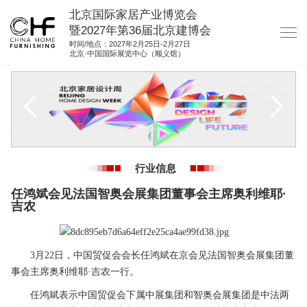
北京国际家居产业博览会
暨2027年第36届北京建博会
时间/地点：2027年2月25日-2月27日
北京·中国国际展览中心（顺义馆）
网站首页
关于我们
展商服务
观众服务
行业信息
展位图纸
任鸿斌会见法国智奥会展集团董事会主席奥利维耶·
吉农
资料下载
集团展会
3月22日，中国贸促会会长任鸿斌在京会见法国智奥会展集团董
参展联络
事会主席奥利维耶·吉农一行。
任鸿斌表示中国贸促会下属中展集团和智奥会展集团是中法两