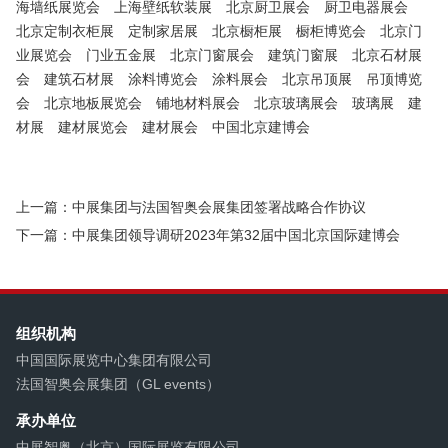
海墙纸展览会
上海壁纸软装展
北京厨卫展会
厨卫电器展会
北京定制衣柜展
定制家居展
北京橱柜展
橱柜博览会
北京门
业展览会
门业五金展
北京门窗展会
建筑门窗展
北京石材展
会
建筑石材展
涂料博览会
涂料展会
北京吊顶展
吊顶博览
会
北京地板展览会
铺地材料展会
北京玻璃展会
玻璃展
建
材展
建材展览会
建材展会
中国北京建博会
上一篇：中展集团与法国智奥会展集团签署战略合作协议
下一篇：中展集团领导调研2023年第32届中国北京国际建博会
组织机构
中国国际展览中心集团有限公司
法国智奥会展集团（GL events）
承办单位
中展智奥（北京）国际展览有限公司